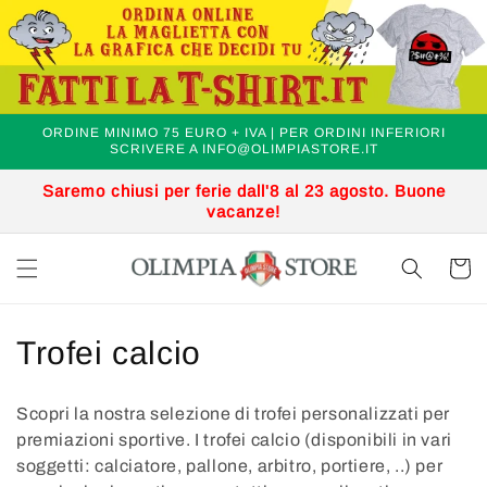
Vai
.
direttamente
ai contenuti
ORDINE MINIMO 75 EURO + IVA | PER ORDINI INFERIORI
SCRIVERE A INFO@OLIMPIASTORE.IT
Saremo chiusi per ferie dall'8 al 23 agosto. Buone
vacanze!
Carrell
C
Trofei calcio
o
Scopri la nostra selezione di trofei personalizzati per
l
premiazioni sportive. I trofei calcio (disponibili in vari
soggetti: calciatore, pallone, arbitro, portiere, ..) per
l