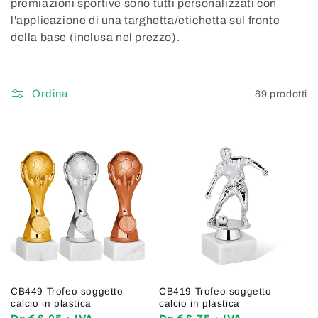
premiazioni sportive sono tutti personalizzati con
e
l'applicazione di una targhetta/etichetta sul fronte
della base (inclusa nel prezzo).
z
i
Ordina
89 prodotti
o
n
e
:
CB449 Trofeo soggetto
CB419 Trofeo soggetto
calcio in plastica
calcio in plastica