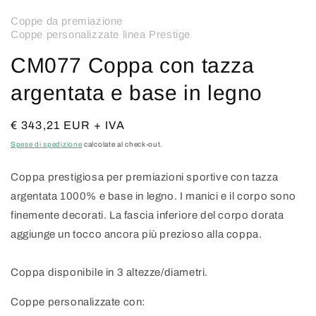
Coppe da premiazione
Coppe personalizzate linea Prestige
CM077 Coppa con tazza
argentata e base in legno
Prezzo
€ 343,21 EUR + IVA
di
Spese di spedizione
calcolate al check-out.
listino
Coppa prestigiosa per premiazioni sportive con tazza
argentata 1000% e base in legno. I manici e il corpo sono
finemente decorati. La fascia inferiore del corpo dorata
aggiunge un tocco ancora più prezioso alla coppa.
Coppa disponibile in 3 altezze/diametri.
Coppe personalizzate con: