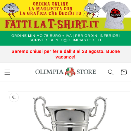
Vai
.
direttamente
ai contenuti
ORDINE MINIMO 75 EURO + IVA | PER ORDINI INFERIORI
SCRIVERE A INFO@OLIMPIASTORE.IT
Saremo chiusi per ferie dall'8 al 23 agosto. Buone
vacanze!
Carrell
Passa alle
informazioni
sul prodotto