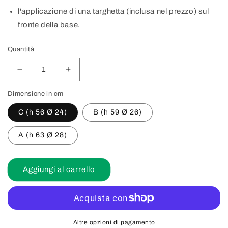
l'applicazione di una targhetta (inclusa nel prezzo) sul
fronte della base.
Quantità
Diminuisci
Aumenta
quantità
quantità
Dimensione in cm
per
per
CM077
CM077
C (h 56 Ø 24)
B (h 59 Ø 26)
Coppa
Coppa
con
con
A (h 63 Ø 28)
tazza
tazza
argentata
argentata
e
e
base
base
Aggiungi al carrello
in
in
legno
legno
Altre opzioni di pagamento