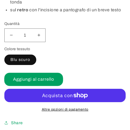
tonda
sul
retro
con l'incisione a pantografo di un breve testo
Quantità
Diminuisci
Aumenta
quantità
quantità
Colore tessuto
per
per
EA005
EA005
Blu scuro
Portachiavi
Portachiavi
personalizzabile
personalizzabile
in
in
Aggiungi al carrello
metallo
metallo
e
e
tessuto
tessuto
Altre opzioni di pagamento
Share