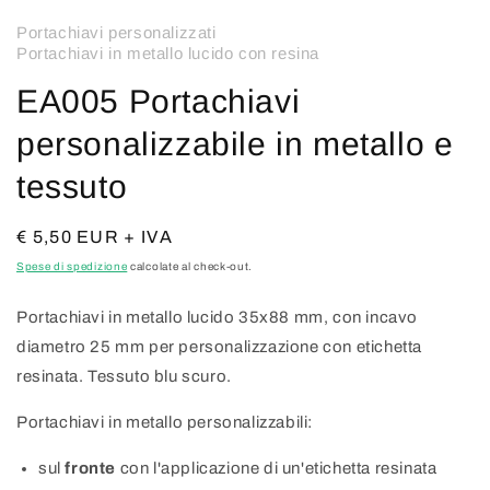
Portachiavi personalizzati
Portachiavi in metallo lucido con resina
EA005 Portachiavi
personalizzabile in metallo e
tessuto
Prezzo
€ 5,50 EUR + IVA
di
Spese di spedizione
calcolate al check-out.
listino
Portachiavi in metallo lucido 35x88 mm, con incavo
diametro 25 mm per personalizzazione con etichetta
resinata. Tessuto blu scuro.
Portachiavi in metallo personalizzabili:
sul
fronte
con l'applicazione di un'etichetta resinata