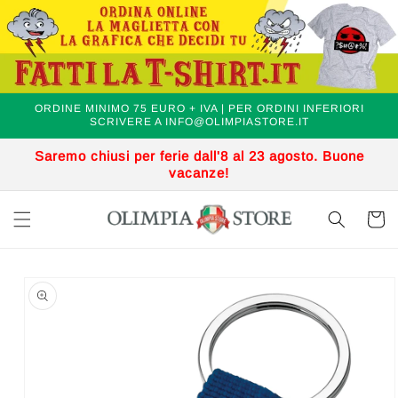
Vai
.
direttamente
ai contenuti
ORDINE MINIMO 75 EURO + IVA | PER ORDINI INFERIORI
SCRIVERE A INFO@OLIMPIASTORE.IT
Saremo chiusi per ferie dall'8 al 23 agosto. Buone
vacanze!
Carrell
Passa alle
informazioni
sul prodotto